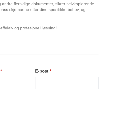
og andre flersidige dokumenter, sikrer selvkopierende
Tilpass skjemaene etter dine spesifikke behov, og
effektiv og profesjonell løsning!
r
*
E-post
*