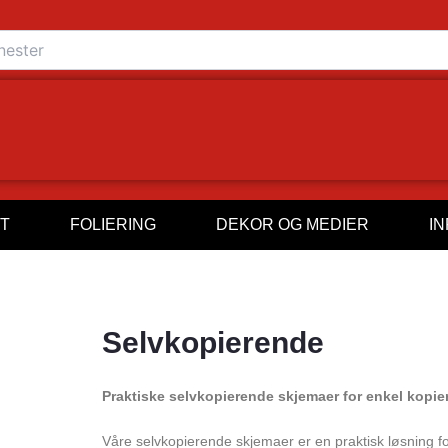
T
FOLIERING
DEKOR OG MEDIER
I
Selvkopierende
Praktiske selvkopierende skjemaer for enkel kopie
Våre selvkopierende skjemaer er en praktisk løsning f