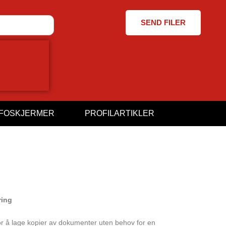
SEND FILER
NFOSKJERMER
PROFILARTIKLER
ring
or å lage kopier av dokumenter uten behov for en