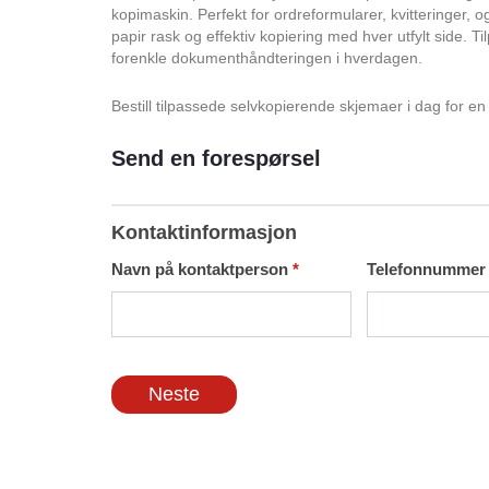
kopimaskin. Perfekt for ordreformularer, kvitteringer, 
papir rask og effektiv kopiering med hver utfylt side. 
forenkle dokumenthåndteringen i hverdagen.
Bestill tilpassede selvkopierende skjemaer i dag for en 
Send en forespørsel
Send
en
Kontaktinformasjon
forespørsel
Navn på kontaktperson
*
Telefonnumme
Neste